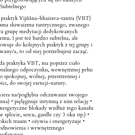
 Subtelnego
 praktyk Vijñāna-bhairava-tantra (VBT)
isma shiwaizmu tantrycznego, zwanego
era grupę medytacji dedykowanych
mu. I jest też bardzo subtelna, ale
wuje do kolejnych praktyk z tej grupy i
sowany/a, to od niej potrzebujesz zacząć.
żda praktyka VBT, ma poprzez ciało
otalnego odpoczynku, wewnętrznej pełni
 spokojnej, wolnej, przestrzennej i
ci, do swojej esencji-natury.
wiera na/pogłębia odczuwanie swojego
na) • pięlęgnuje intymną z nim relację •
 energetyczne blokady wzdłuż tego kanału
w splocie, sercu, gardle czy 3 oku itp.) •
okich traum • ożywia i energetyzuje •
 odnowienia i wewnętrznego
 euforyzuje