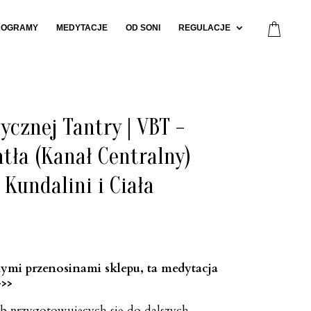
ROGRAMY
MEDYTACJE
OD SONI
REGULACJE
ycznej Tantry | VBT -
tła (Kanał Centralny)
 Kundalini i Ciała
mi przenosinami sklepu, ta medytacja
>>>
ób przygotowujących się do dalszych