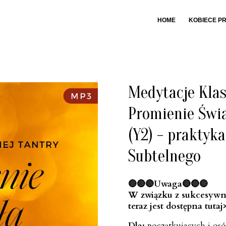
HOME
KOBIECE P
Medytacje Klas
Promienie Świa
(Y2) - praktyka
Subtelnego
🔴🔴🔴Uwaga🔴🔴🔴
W związku z sukcesywny
teraz jest dostępna
tutaj
Dla:
początkujacych i os