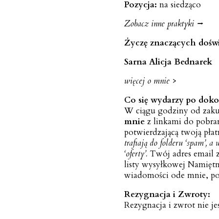
Pozycja:
na siedząco
Zob
acz
inne praktyki ⭢
Życzę znaczących dośw
S
arna
Alicja Bedn
arek
więcej o mnie >
Co się wydarzy po doko
W ciągu godziny od zaku
mnie
z linkami do pobra
potwierdzającą twoją pła
trafiają do folderu ‘spam’, 
‘oferty’.
Twój adres email 
listy wysyłkowej Namiętne
wiadomości ode mnie, po 
Rezygnacja i Zwroty:
Rezygnacja i zwrot nie je