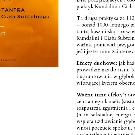
praktyk Kundalini i Ciała
Ta druga praktyka ze 112
– ponad 1000-letniego p
tantrą kaszmirską – otwi
Kundalini i Ciału Subtelne
ważna, ponieważ przygoto
jeśli jesteś nimi zaintere
Efekty duchowe:
jak ka
prowadzić nas do stanu t
i ugruntowania w głęboko
wibrującej życiem obecnoś
Ważne inne efekty
*
:
ot
centralnego kanału (susum
rozpuszcza zgęstnienia i
(m.in. seksualnej energii, 
wspiera uzdrawianie głęb
wnosi poczucie spokoju,
rozświetlenia • centruje •