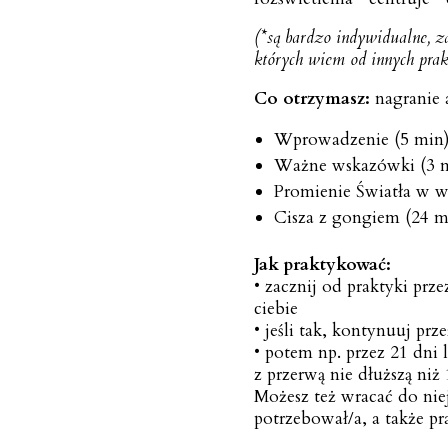
(*są bardzo indywidualne, za
których wiem od innych prak
Co otrzymasz:
nagranie 
Wprowadzenie (5 min
Ważne wskazówki (3 
Promienie Światła w we
Cisza z gongiem (24 m
Jak praktykować:
• zacznij od praktyki prze
ciebie
• jeśli tak, kontynuuj prz
• potem np. przez 21 dni 
z przerwą nie dłuższą niż 
Możesz też wracać do nie
potrzebował/a, a także p