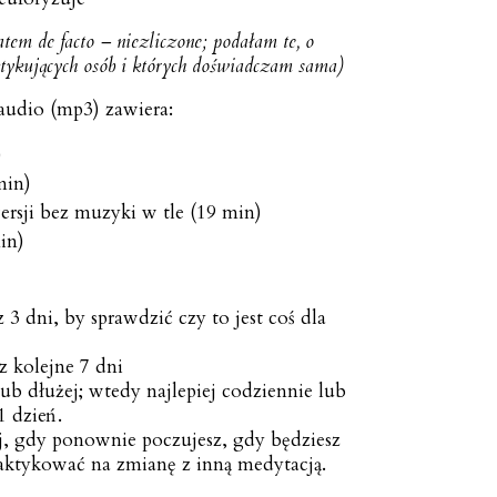
tem de facto – niezliczone; podałam te, o
tykujących osób i których doświadczam sama)
audio (mp3) zawiera:
)
min)
rsji bez muzyki w tle (19 min)
in)
z 3 dni, by sprawdzić czy to jest coś dla
ez kolejne 7 dni
lub dłużej; wtedy najlepiej codziennie lub
1 dzień.
j, gdy ponownie poczujesz, gdy będziesz
raktykować na zmianę z inną medytacją.