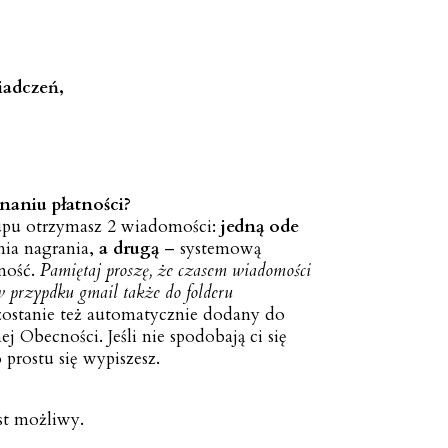
iadczeń,
naniu płatności?
pu otrzymasz 2 wiadomości:
jedną ode
nia nagrania,
a drugą
– systemową
tność.
Pamiętaj proszę, że czasem wiadomości
a w przypdku gmail także do folderu
zostanie też automatycznie dodany do
j Obecności. Jeśli nie spodobają ci się
prostu się wypiszesz.
st możliwy.