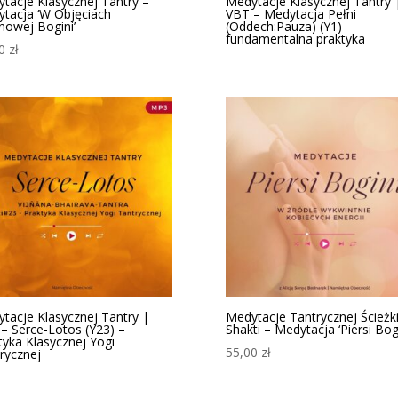
tacje Klasycznej Tantry –
Medytacje Klasycznej Tantry 
tacja ‘W Objęciach
VBT – Medytacja Pełni
nowej Bogini’
(Oddech:Pauza) (Y1) –
fundamentalna praktyka
00
zł
tacje Klasycznej Tantry |
Medytacje Tantrycznej Ścieżk
– Serce-Lotos (Y23) –
Shakti – Medytacja ‘Piersi Bogi
tyka Klasycznej Yogi
55,00
zł
rycznej