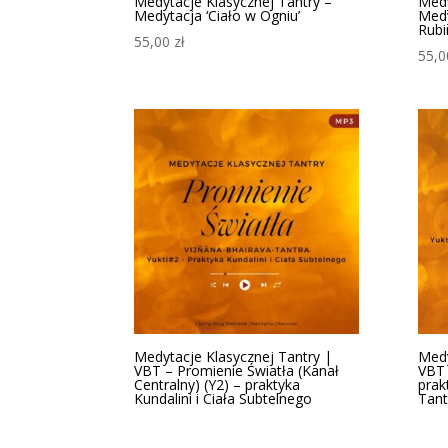
Medytacje Klasycznej Tantry –
Medy
Medytacja ‘Ciało w Ogniu’
Medy
Rubi
55,00
zł
55,
Medytacje Klasycznej Tantry |
Medy
VBT – Promienie Światła (Kanał
VBT 
Centralny) (Y2) – praktyka
prak
Kundalini i Ciała Subtelnego
Tant